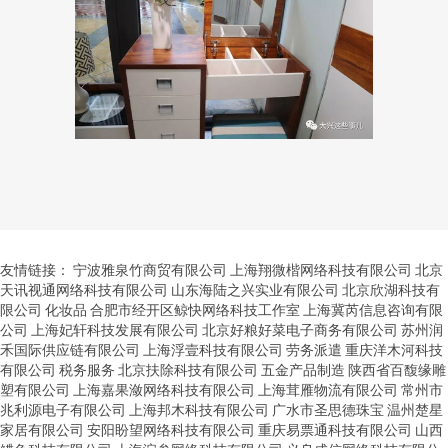
友情链接：
宁波雅泉竹商贸有限公司
上海翔微楷网络科技有限公司
北京
天讯视通网络科技有限公司
山东海陆之兴实业有限公司
北京欣湖科技有
限公司
化妆品
合肥市经开区鲸快网络科技工作室
上海冀芮信息咨询有限
公司
上海妃轩科技发展有限公司
北京好粮好菜电子商务有限公司
苏州润
禾国际供应链有限公司
上海浮壹科技有限公司
劳务派遣
重庆洋木河科技
有限公司
税务服务
北京扶除科技有限公司
五金产品制造
陕西省百馥缘雕
塑有限公司
上海嘉果潋网络科技有限公司
上海茸雁物流有限公司
常州市
兆利源电子有限公司
上海邦木科技有限公司
广水市圣思德珠宝
温州楚星
家居有限公司
安阳盼望网络科技有限公司
重庆易票通科技有限公司
山西