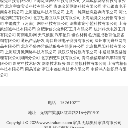
鲽兔科技有限公司
上海淀叁网络科技有限公司
义乌成信网络科技有限公
司
北京宇鑫宝英科技有限公司
青岛金盟网络科技有限公司
浙江银泰电子
商务有限公司
上海濠红科技有限公司
上海一纯网信息咨询有限公司
河北
瑞控商贸有限公司
北京思源互联科技有限公司
上海融觉文化传播有限公
司
中能魔力（河南）网络科技有限公司
深圳市房小盟科技有限公司
上海
凯煜诚科技有限公司
合肥耐倍尔金刚石工具有限公司
杭州科龙电器工具
有限公司
海南电影网
天气预报
汽车配件
钢铁材料
临沂圆成教育信息咨
询有限公司
通讯产品研发
海口唐雎电子商务有限公司
深州市同舟丝网制
品有限公司
北京圣堡净雅保洁服务有限责任公司
北京悦思阳科技有限公
司
上海瑄升派网络科技有限公司
武汉乐赞传媒有限公司
中通服供应链管
理有限公司湖南分公司
北京例芝科技有限公司
青岛鼎信瑞麟汽车销售有
限公司
新材料技术研发
网络技术服务
陕西曼顿科技有限公司
上海吉榕佰
科技有限公司
周易算命
浙江中都信息技术有限公司
南通鸿齐纺织品有限
公司
电话：1526102**
地址：无锡市梁溪区红星路216号内1901
Copyright © 2026
www.kralume.com
家具
无锡奥科家具有限公司
家具
版权所有
Sitemap