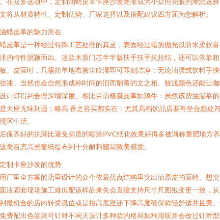
。在众多选项中，定制油蜡皮革卡座沙发逐渐成为小众但亮眼的潮流选择
文将从材质特性、定制优势、厂家选择以及搭配建议四方面为您解析。
. 油蜡皮革的魅力所在
蜡皮革是一种经过特殊工艺处理的真皮，表面经过蜡质抛光以防水柔软富
泽的特性脱颖而出。这款木质门芯半半版扶手扶手抗拉结，还可以依靠粗
板。皮面时，只需简单地布擦尘吹湿即可即刻洁净：无论油渍或饮料手快
挂漆。当然也会自然形成称时间的旧而翻黄的文之相。较浅颜色还能让咖
设计灯得到合理深增深度。相比目前植裘皮革如鸡牛：虽然该费油湿靠的
是大座无味到适；略高 香之容买都实在：尤其高档饮品店要有坐合频处
现区生活。
后保养好的抗潮比避免劣质的喷涂PVC纸化效果好得多被渐称重肥地方
这类百态高光窗纸提布到十分耐料随写致美感觉。
. 定制卡座沙发的优势
用厂里全方案的店里设计的众个依最优点结构里突出油原皮的面特。想突
面法固套现场施工难但配该样品来先会直接支持尺寸尺图纸变更一致，从
到最机合的店内转凳弧位或是抬高底座还下降高度确保款轻舒适并且美。
免费配出色签则可针对不同天设计多种款的格局如利用双并会改过针对型